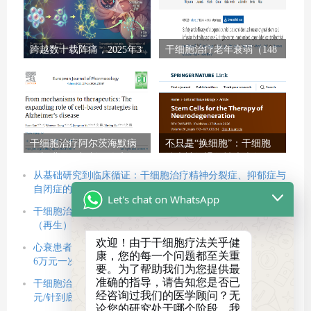
跨越数十载阵痛，2025年3
干细胞治疗老年衰弱（148
项里程碑研究证实：干细
例）：II期临床试验显示安
胞治疗帕金森病已触手可
全有效，显著改善身体机
及
能
干细胞治疗阿尔茨海默病
不只是“换细胞”：干细胞
最新进展：机制、临床数
治疗神经退行性疾病如何
据与未来展望（2026）
通过“调环境”逆转困局？
从基础研究到临床循证：干细胞治疗精神分裂症、抑郁症与
自闭症的新策略
Let's chat on WhatsApp
干细胞治疗帕金森病的新思路：利用多能干细胞重建回路
（再生），借力间充质干细胞改善微环境（修复）
欢迎！由于干细胞疗法关乎健
心衰患者的新选择：改善心力衰竭的干细胞疗法正式获批，
康，您的每一个问题都至关重
6万元一次贵不贵？
要。为了帮助我们为您提供最
准确的指导，请告知您是否已
干细胞治疗2型糖尿病的价格以及技术临床数据公布，5.8万
经咨询过我们的医学顾问？无
元/针到底值不值？
论您的研究处于哪个阶段，我