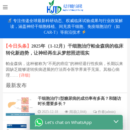
专注传递全球最新科研动态、权威临床试验成果与行业政策解
读，涵盖神经干细胞移植、间充质干细胞、免疫细胞治疗（如
CAR-T）等前沿技术
【今日头条】
2025年（1-12月）干细胞治疗帕金森病的临床
转化新趋势，让神经再生从梦想照进现实
帕金森病，这种被称为“不死的癌症”的神经退行性疾病，长期以来
因缺乏能够逆转疾病进展的疗法而令医学界束手无策。其核心病
理……
[详细]
最新发布
干细胞治疗1型糖尿病的成功率有多高？和随访
时长需要多长？
2025-12-18
阅读(2,044)
作者(admin)
Let's chat on WhatsApp
里程碑式突破：深度解析首款获批的同种异体胰