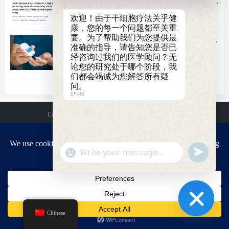
岛细胞疗法Lantidra治疗1型糖尿病中的前景与
挑战
2025-11-19
阅读(1,690)
作者(admin)
欢迎！由于干细胞疗法关乎健
康，您的每一个问题都至关重
要。为了帮助我们为您提供最
糖尿病早期检测：应对全球增长最快的公共卫生
准确的指导，请告知您是否已
危机的破局关键
经咨询过我们的医学顾问？无
2025-10-28
阅读(1,861)
作者(admin)
论您的研究处于哪个阶段，我
们都会竭诚为您解答所有疑
问。
05:46
Copyright @ 2026 杭吉干细胞生命科技 版权所有
ICP备案编号：免责声明：本站内容为科学知识分享，不构成医疗建议。细胞
治疗存在不确定性与风险，相关决策请务必依托正规医疗机构执业医师的指
"+chaty_settings.lang.emoji_picker+"
Send
导。本公司对未经专业咨询而依据本站信息采取的任何行动不承担责任。
WhatsApp
WhatsApp
Message
Message
Chinese
Hide