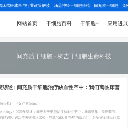
临床试验成果与行业政策解读，涵盖神经干细胞移植、间充质干细胞、免疫细
网站首页
干细胞百科
干细胞
应用进展
间充质干细胞 - 杭吉干细胞生命科技
度综述 | 间充质干细胞治疗缺血性卒中：我们离临床普
读(941)
作者(admin)
tal Neurology》2026年综述：间充质干细胞治疗缺血性卒中，涵盖归巢、免疫调节、
结2005-2025年关键临床试验（静脉/动脉/鼻内/鞘内给药），分析安全性及疗效