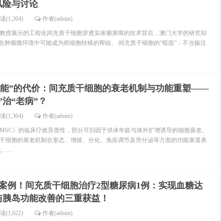
风险与讨论
读(1,204)
作者(admin)
教授展示的工程化间充质干细胞穿透实体瘤屏障的技术背后，澳门大学的研究却
”在肿瘤微环境中可能成为癌细胞转移的帮凶。 间充质干细胞的“暗面”：不当输注
万能”的代价：间充质干细胞的衰老机制与功能重塑——
”治“老病”？
读(1,364)
作者(admin)
MSC）的临床疗效异质性，部分可归因于供体年龄与体外扩增诱导的细胞衰老。
干细胞的衰老机制在形态、增殖、分化、免疫调节及旁分泌等方面的功能衰退表
线……
案例！间充质干细胞治疗2型糖尿病1例：实现血糖达
与胰岛功能改善的三重获益！
读(1,622)
作者(admin)