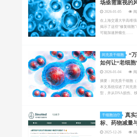
场亟需重视的
2026-01-05
阅
在上海交通大学高维强
揭示了这些“修复细胞
可能加速肿瘤生……
“
间充质干细胞
如何让“老细胞
2026-01-04
阅
摘要：间充质干细胞（
本文系统综述了间充质
型，并从DNA损伤、
真实
干细胞治疗
标、药物减量
2025-12-26
阅