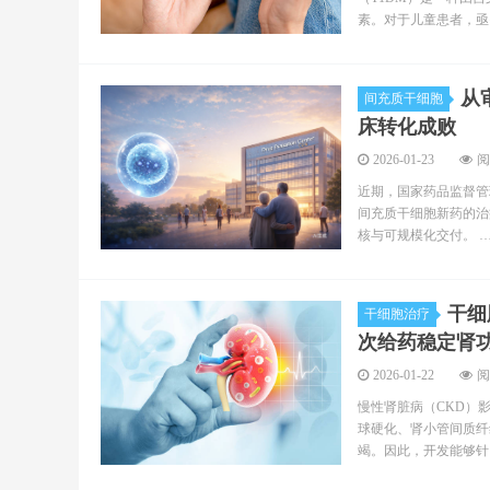
素。对于儿童患者，亟
从
间充质干细胞
床转化成败
2026-01-23
阅
近期，国家药品监督管
间充质干细胞新药的治
核与可规模化交付。 
干细
干细胞治疗
次给药稳定肾
2026-01-22
阅
慢性肾脏病（CKD）影
球硬化、肾小管间质纤
竭。因此，开发能够针