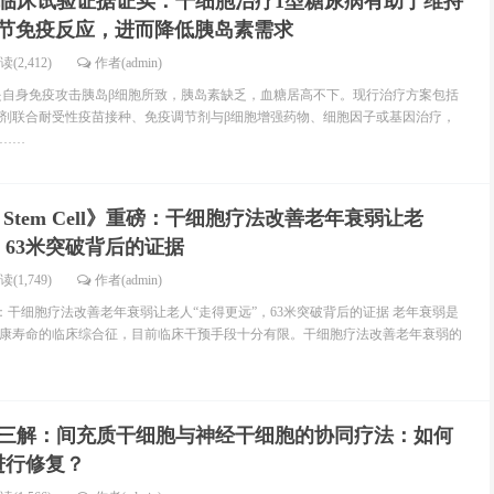
项临床试验证据证实：干细胞治疗1型糖尿病有助于维持
调节免疫反应，进而降低胰岛素需求
读(2,412)
作者(admin)
）是自身免疫攻击胰岛β细胞所致，胰岛素缺乏，血糖居高不下。现行治疗方案包括
剂联合耐受性疫苗接种、免疫调节剂与β细胞增强药物、细胞因子或基因治疗，
……
ll Stem Cell》重磅：干细胞疗法改善老年衰弱让老
，63米突破背后的证据
读(1,749)
作者(admin)
ell》重磅：干细胞疗法改善老年衰弱让老人“走得更远”，63米突破背后的证据 老年衰弱是
康寿命的临床综合征，目前临床干预手段十分有限。干细胞疗法改善老年衰弱的
三解：间充质干细胞与神经干细胞的协同疗法：如何
进行修复？