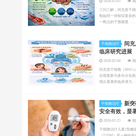
2026-03-05
阅
三问三解：间充质干细
制如同一张错综复杂的
一靶点的干预都显……
间充
干细胞治疗
临床研究进展
2026-02-04
阅
间充质干细胞（MSC
自我更新与多向分化能
现出显著的临床潜力。
新突
干细胞治疗
安全有效，显
2026-01-23
阅
干细胞治疗儿童1型糖
（T1DM）是一种由