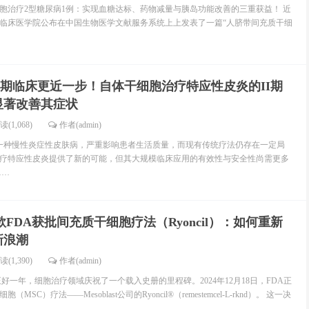
胞治疗2型糖尿病1例：实现血糖达标、药物减量与胰岛功能改善的三重获益！ 近
临床医学院公布在中国生物医学文献服务系统上上发表了一篇“人脐带间充质干细
II期临床更近一步！自体干细胞治疗特应性皮炎的II期
显著改善其症状
读(1,068)
作者(admin)
一种慢性炎症性皮肤病，严重影响患者生活质量，而现有传统疗法仍存在一定局
疗特应性皮炎提供了新的可能，但其大规模临床应用的有效性与安全性尚需更多
……
款FDA获批间充质干细胞疗法（Ryoncil）：如何重新
新浪潮
读(1,390)
作者(admin)
好一年，细胞治疗领域庆祝了一个载入史册的里程碑。2024年12月18日，FDA正
SC）疗法——Mesoblast公司的Ryoncil®（remestemcel‑L‑rknd）。 这一决