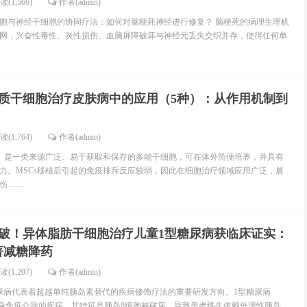
读(1,566)
作者(admin)
胞与神经干细胞的协同疗法：如何对脑梗死神经进行修复？ 脑梗死的病理生理机
网，兴奋性毒性、炎性损伤、血脑屏障破坏与神经元丢失交织并存，使得任何单
质干细胞治疗皮肤病中的应用（5种）：从作用机制到
读(1,764)
作者(admin)
s）是一类来源广泛、易于获取和保存的多能干细胞，可在体外简便培养，并具有
力。MSCs移植后引起的免疫排斥反应较弱，因此在细胞治疗领域应用广泛，展
伤……
破！异体脂肪干细胞治疗儿童1型糖尿病获临床证实：
著减糖降药
读(1,207)
作者(admin)
尿病代表着超越单纯胰岛素替代的疾病修饰疗法的重要研发方向。1型糖尿病
自身免疫介导的疾病，其特征是胰岛β细胞被破坏，导致患者终生依赖外源性胰岛