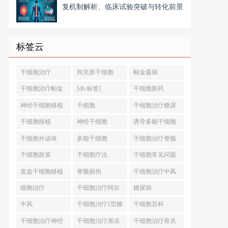
复机制解析、临床试验突破与转化前景
标签云
干细胞治疗
间充质干细胞
帕金森病
干细胞治疗帕金
[db:标签]
干细胞新药
森病
神经干细胞移植
干细胞
干细胞治疗糖尿
病
干细胞移植
神经干细胞
诱导多能干细胞
干细胞外泌体
多能干细胞
干细胞治疗脊髓
损伤
干细胞政策
干细胞疗法
干细胞常见问题
造血干细胞移植
脊髓损伤
干细胞治疗中风
细胞治疗
干细胞治疗阿尔
糖尿病
茨海默病
中风
干细胞治疗1型糖
干细胞百科
尿病
干细胞治疗神经
干细胞治疗渐冻
干细胞治疗骨关