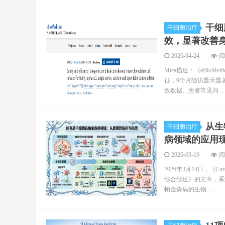
干细
干细胞治疗
效，显著改善
2026-04-24
阅
Meta描述：《eBio
征，9个月随访显示显
效数据、患者常见问…
从生
干细胞治疗
病领域的应用
2026-03-19
阅
2026年3月14日，
综合综述》的文章，系
帕金森病的生物……