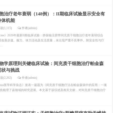
胞治疗老年衰弱（148例）：II期临床试验显示安全有
身体机能
读(1,115)
作者(admin)
Medicine》2026年最新II期临床试验：静脉输注脐带间充质干细胞治疗老年衰弱综合
著改善步速、握力、体力活动及生活质量，未出现严重不良事件。附安全性与疗
…
物学原理到关键临床试验：间充质干细胞治疗帕金森
现状与挑战
读(2,262)
作者(admin)
《Cureus医学科学杂志》发表一篇题为《间充质干细胞疗法在帕金森病中的应用：一项
统梳理了该领域的研究进展。本文基于该综述及相关文献，对间充质干细胞治疗