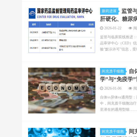
监管
新药进展
肝硬化、糖尿
2026-01-22
阅
监管与临床双线推进：
品审评中心（CED）
验“默示许可”信息，
自
间充质干细胞
学”与“免疫学
2026-01-06
阅
自体vs异体vs通用型
中，间充质干细胞治疗
至潜在的通用型细……
间
间充质干细胞