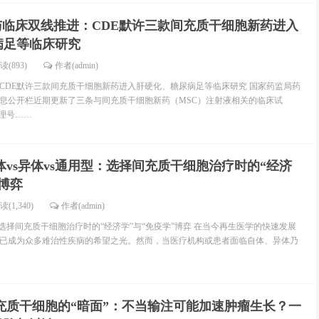
与临床双线推进：CDE默许三款间充质干细胞新药进入
病足等临床研究
读(893)
作者(admin)
CDE默许三款间充质干细胞新药进入肝硬化、糖尿病足等临床研究 国家药监局药
信息公开栏近期更新了三条与间充质干细胞新药（MSC）注射液相关的临床试
受理号……
体vs异体vs通用型：选择间充质干细胞治疗时的“经济
”博弈
读(1,340)
作者(admin)
：选择间充质干细胞治疗时的“经济学”与“免疫学”博弈 在当今再生医学的快速发展
已成为众多难治性疾病的希望之光。然而，当医疗机构或患者面临自体、异体乃
充质干细胞的“暗面”：不当输注可能加速肿瘤生长？一