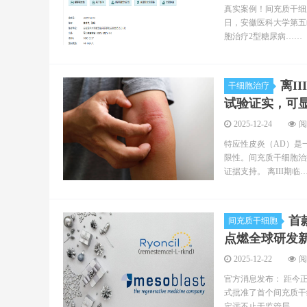
真实案例！间充质干细
日，安徽医科大学第五
胞治疗2型糖尿病……
离I
干细胞治疗
试验证实，可
2025-12-24
阅
特应性皮炎（AD）是
限性。间充质干细胞治
证据支持。 离III期临
首
间充质干细胞
点燃全球研发
2025-12-22
阅
官方消息发布： 距今正
式批准了首个间充质干细胞（M
定远不止于监管层……