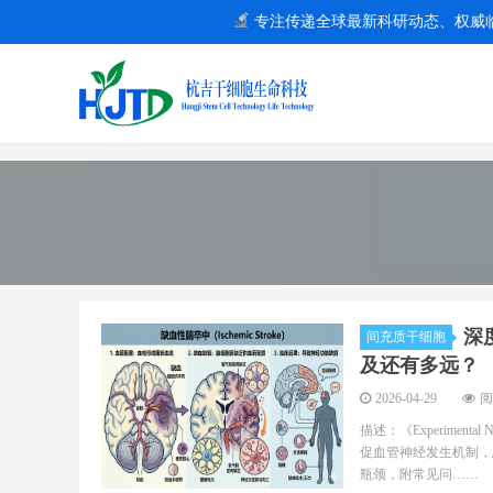
专注传递全球最新科研动态、权威
深
间充质干细胞
及还有多远？
2026-04-29
阅
描述：《Experimen
促血管神经发生机制，总
瓶颈，附常见问……