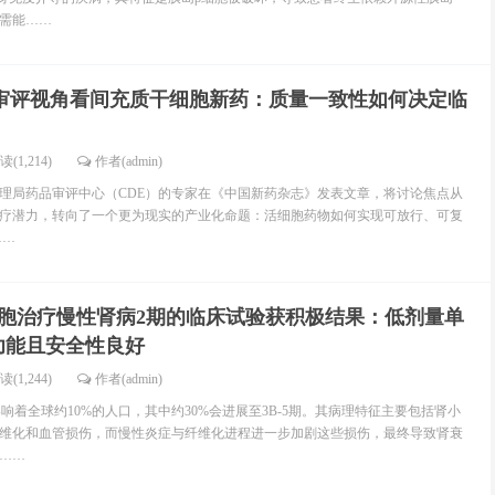
需能……
审评视角看间充质干细胞新药：质量一致性如何决定临
读(1,214)
作者(admin)
理局药品审评中心（CDE）的专家在《中国新药杂志》发表文章，将讨论焦点从
疗潜力，转向了一个更为现实的产业化命题：活细胞药物如何实现可放行、可复
……
胞治疗慢性肾病2期的临床试验获积极结果：低剂量单
功能且安全性良好
读(1,244)
作者(admin)
响着全球约10%的人口，其中约30%会进展至3B‑5期。其病理特征主要包括肾小
维化和血管损伤，而慢性炎症与纤维化进程进一步加剧这些损伤，最终导致肾衰
……