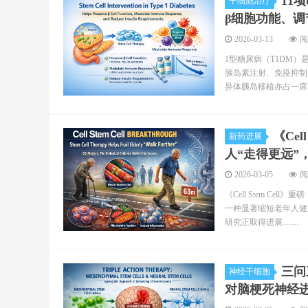
11
干细胞治疗
β细胞功能、
2026-03-13
阅
1型糖尿病（T1DM
胰岛素注射、免疫抑制
异体胰岛移植亦占一席
《Ce
新药进展
人“走得更远”
2026-03-05
阅
《Cell Stem C
一种显著缩短老年人健
研究正取得进展……
三问
神经干细胞
对脑梗死神经