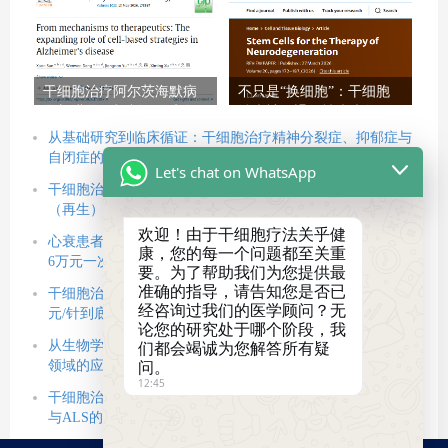
及
能
干细胞治疗阿尔茨海默病
不只是“换细胞”：干细胞
最新进展：机制、临床数
治疗神经退行性疾病如何
据与未来展望（2026）
通过“调环境”逆转困局？
从基础研究到临床循证：干细胞治疗精神分裂症、抑郁症与
自闭症的新策略
Let's chat on WhatsApp
干细胞治疗帕金森病的新思路：利用多能干细胞重建回路
（再生），借力间充质干细胞改善微环境（修复）
欢迎！由于干细胞疗法关乎健
心衰患者的新选择：改善心力衰竭的干细胞疗法正式获批，
康，您的每一个问题都至关重
6万元一次贵不贵？
要。为了帮助我们为您提供最
准确的指导，请告知您是否已
干细胞治疗2型糖尿病的价格以及技术临床数据公布，5.8万
经咨询过我们的医学顾问？无
元/针到底值不值？
论您的研究处于哪个阶段，我
从生物学原理到关键临床试验：间充质干细胞治疗帕金森病
们都会竭诚为您解答所有疑
问。
领域的应用现状与挑战
12:45
干细胞治疗神经退行性疾病：2026最新综述，解析AD、PD
与ALS的修复密码