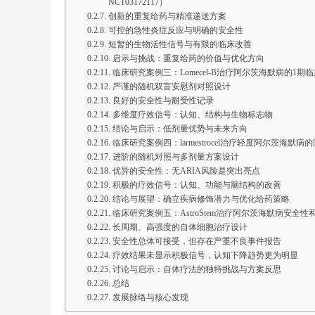
NCT03172117）
创新的重复给药与精准递送方案
可控的急性炎症反应与明确的安全性
短暂的生物活性信号与有限的临床改善
启示与挑战：重复给药的价值与优化方向
临床研究案例三：Lomecel-B治疗阿尔茨海默病的1期
严谨的随机双盲安慰剂对照设计
良好的安全性与耐受性记录
多维度疗效信号：认知、结构与生物标志物
结论与启示：低剂量优势与未来方向
临床研究案例四：larmestrocel治疗轻度阿尔茨海
进阶的随机对照与多剂量方案设计
优异的安全性：无ARIA风险是突出亮点
积极的疗效信号：认知、功能与脑结构的改善
结论与展望：确立疾病修饰潜力与优化给药策略
临床研究案例五：AstroStem治疗阿尔茨海默病安全
长周期、高强度的自体细胞治疗设计
安全性总体可接受，但存在严重不良事件报告
疗效结果未显示积极信号，认知下降趋势更为明显
讨论与启示：自体疗法的独特挑战与方案反思
总结
发展脉络与核心发现