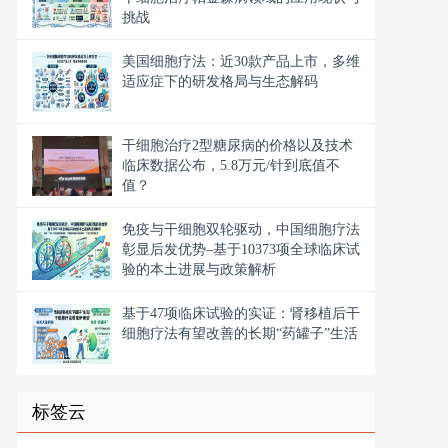
挑战
美国细胞疗法：近30款产品上市，多维
适应症下的研发格局与生态解码
干细胞治疗2型糖尿病的价格以及技术
临床数据公布，5.8万元/针到底值不
值？
免疫与干细胞双轮驱动，中国细胞疗法
彰显后发优势–基于10373项全球临床试
验的本土进展与政策解析
基于47项临床试验的实证：肾移植后干
细胞疗法有望改善的长期“药罐子”生活
标签云