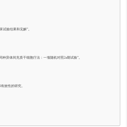
临床试验结果和见解”。
默病的同种异体间充质干细胞疗法：一项随机对照2a期试验”。
性和有效性的研究。