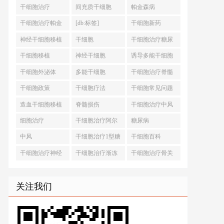
干细胞治疗
间充质干细胞
帕金森病
干细胞治疗帕金
[db:标签]
干细胞新药
森病
神经干细胞移植
干细胞
干细胞治疗糖尿
病
干细胞移植
神经干细胞
诱导多能干细胞
干细胞外泌体
多能干细胞
干细胞治疗脊髓
损伤
干细胞政策
干细胞疗法
干细胞常见问题
造血干细胞移植
脊髓损伤
干细胞治疗中风
细胞治疗
干细胞治疗阿尔
糖尿病
茨海默病
中风
干细胞治疗1型糖
干细胞百科
尿病
干细胞治疗神经
干细胞治疗渐冻
干细胞治疗骨关
退行性疾病
症
节炎
关注我们