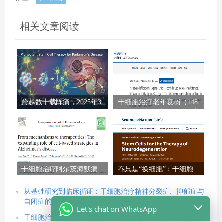
相关文章阅读
跨越数十载阵痛，2025年3
干细胞治疗老年衰弱（148
项里程碑研究证实：干细
例）：II期临床试验显示安
胞治疗帕金森病已触手可
全有效，显著改善身体机
及
能
干细胞治疗阿尔茨海默病
不只是“换细胞”：干细胞
最新进展：机制、临床数
治疗神经退行性疾病如何
据与未来展望（2026）
通过“调环境”逆转困局？
从基础研究到临床循证：干细胞治疗精神分裂症、抑郁症与
自闭症的新策略
Let's chat on WhatsApp
干细胞治疗帕金森病的新思路：利用多能干细胞重建回路