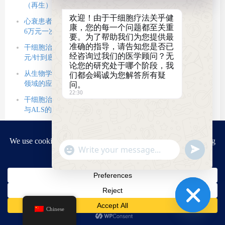
（再生），借力间充质干细胞改善微环境（修复）
欢迎！由于干细胞疗法关乎健
心衰患者的新选择：改善心力衰竭的干细胞疗法正式获批，
康，您的每一个问题都至关重
6万元一次贵不贵？
要。为了帮助我们为您提供最
准确的指导，请告知您是否已
干细胞治疗2型糖尿病的价格以及技术临床数据公布，5.8万
经咨询过我们的医学顾问？无
元/针到底值不值？
论您的研究处于哪个阶段，我
从生物学原理到关键临床试验：间充质干细胞治疗帕金森病
们都会竭诚为您解答所有疑
问。
领域的应用现状与挑战
22:30
干细胞治疗神经退行性疾病：2026最新综述，解析AD、PD
与ALS的修复密码
11项临床试验证据证实：干细胞治疗1型糖尿病有助于维持β
细胞功能、调节免疫反应，进而降低胰岛素需求
"+chaty_settings.lang.emoji_picker+"
Send
基于76项研究：看间充质干细胞治疗神经系统疾病（阿尔茨
WhatsApp
WhatsApp
海默病、帕金森病、亨廷顿病、渐冻症中）的临床转化进程
Message
Message
Copyright @ 2026 杭吉干细胞生命科技 版权所有
Chinese
Hide
ICP备案编号：免责声明：本站内容为科学知识分享，不构成医疗建议。细胞