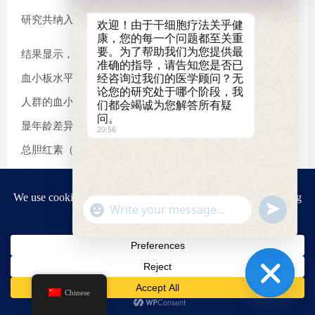
研究共纳入64例ACLF患者和59例肝硬化患者。
欢迎！由于干细胞疗法关乎健
康，您的每一个问题都至关重
要。为了帮助我们为您提供最
结果显示，接受较长疗程（>4次）UCMSC治疗的患者，其
准确的指导，请告知您是否已
经咨询过我们的医学顾问？无
血小板水平整体呈上升趋势；在肝硬化患者中，45岁以下
论您的研究处于哪个阶段，我
人群的血小板水平高于年长患者，而ACLF患者未表现出明
们都会竭诚为您解答所有疑
问。
显年龄差异。进一步分析发现，不同血小板水平的患者在
20:56
总胆红素（TBIL）下降幅度上并无显著差异，提示血小板
水平并不会影响UCMSC治疗的整体疗效。
"+chaty_settings.lang.emoji_picker+"
Send
研究认为，UCMSC对ACLF和肝硬化的治疗效果与血小板
WhatsApp
WhatsApp
Message
水平无直接相关性，其临床获益更多取决于疾病类型和治
Message
疗方案本身。
2023年12月13日，期刊杂志《Front. Bioeng. Biotechnol》
Chinese
Hide
上发表了一篇名为《提高间充质干细胞来源细胞外囊泡