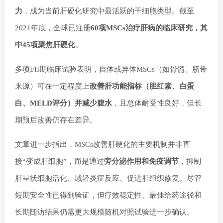
力
，成为当前肝硬化研究中最活跃的干细胞类型。截至
2021年底，全球已注册
60项MSCs治疗肝病的临床研究，其
中45项聚焦肝硬化
。
多项I/II期临床试验表明，自体或异体MSCs（如骨髓、脐带
来源）可在一定程度上
改善肝功能指标（胆红素、白蛋
白、MELD评分）并减少腹水
，且总体耐受性良好，但长
期预后改善仍存在差异。
文章进一步指出，MSCs改善肝硬化的主要机制并非直
接“变成肝细胞”，而是通过
旁分泌作用和免疫调节
，抑制
肝星状细胞活化、减轻炎症反应、促进肝组织修复。尽管
短期安全性已得到验证，但疗效稳定性、最佳给药途径和
长期随访结果仍需更大规模随机对照试验进一步确认。