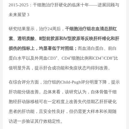
2015-2025：干细胞治疗肝硬化的临床十年——进展回顾与
未来展望 3
研究结果显示，治疗24周后，
干细胞治疗组在血清总胆红
素、透明质酸、Ⅲ型前胶原和Ⅳ型胶原等反映肝纤维化和肝
损伤的指标上，均显著低于对照组；
而血清白蛋白、前白
蛋白水平以及外周血CD3⁺、CD4⁺细胞比例和CD4⁺/CD8⁺比
值明显升高，提示肝合成功能和免疫状态均得到改善。
在综合评分方面，治疗组的Child-Pugh评分明显下降，提示
肝功能分级改善。总体来看，该研究认为，自体骨髓干细
胞经肝动脉移植可在一定程度上改善失代偿期乙肝肝硬化
患者的肝功能，且安全性良好，但仍需更大样本和长期随
访进一步验证其疗效稳定性。