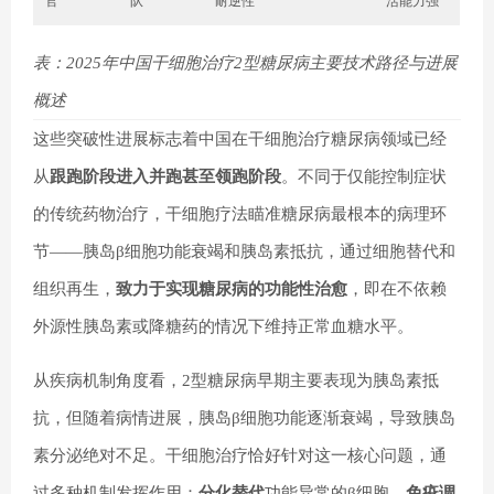
官
队
耐逆性
活能力强
表：2025年中国干细胞治疗2型糖尿病主要技术路径与进展
概述
这些突破性进展标志着中国在
干细胞治疗糖尿病
领域已经
从
跟跑阶段进入并跑甚至领跑阶段
。不同于仅能控制症状
的传统药物治疗，干细胞疗法瞄准糖尿病最根本的病理环
节——胰岛β细胞功能衰竭和胰岛素抵抗，通过细胞替代和
组织再生，
致力于实现糖尿病的功能性治愈
，即在不依赖
外源性胰岛素或降糖药的情况下维持正常血糖水平。
从疾病机制角度看，2型糖尿病早期主要表现为胰岛素抵
抗，但随着病情进展，胰岛β细胞功能逐渐衰竭，导致胰岛
素分泌绝对不足。干细胞治疗恰好针对这一核心问题，通
过多种机制发挥作用：
分化替代
功能异常的β细胞、
免疫调