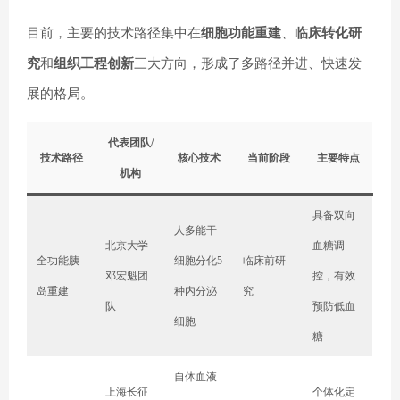
目前，主要的技术路径集中在
细胞功能重建
、
临床转化研
究
和
组织工程创新
三大方向，形成了多路径并进、快速发
展的格局。
代表团队/
技术路径
核心技术
当前阶段
主要特点
机构
具备双向
人多能干
北京大学
血糖调
全功能胰
细胞分化5
临床前研
邓宏魁团
控，有效
岛重建
种内分泌
究
队
预防低血
细胞
糖
自体血液
上海长征
个体化定