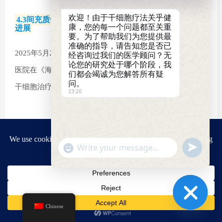
欢迎！由于干细胞疗法关乎健
4.3间充质干细胞临床应用：改善血糖与胰岛功能的新
康，您的每一个问题都至关重
进展
要。为了帮助我们为您提供最
准确的指导，请告知您是否已
2025年5月20日，海军军医大学(第二军医大学）第一附属
经咨询过我们的医学顾问？无
论您的研究处于哪个阶段，我
医院在《海军军医大学学报》上报告了一项名为《间充质
们都会竭诚为您解答所有疑
问。
[8]
干细胞治疗糖尿病的研究进展》的汇总成果。
23:20
"+chaty_settings.lang.emoji_picker+"
Send
WhatsApp
WhatsApp
Message
Message
该报告系统梳理了间充质干细胞（MSCs）在糖尿病治疗中
Chinese
的临床证据与作用机制，揭示了这一前沿技术在改善血糖
Hide