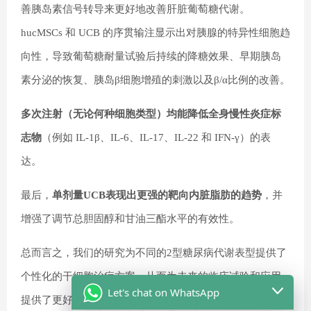
善胰岛素信号转导来更好地改善肝脏葡萄糖代谢。
hucMSCs 和 UCB 的序贯输注显示出对胰腺的特异性细胞趋
向性，导致葡萄糖耐量试验后持续的降糖效果、早期胰岛
素分泌的恢复、胰岛β细胞增殖的刺激以及β/α比例的改善。
多次注射（无论何种细胞类型）均能降低全身慢性炎症标
志物
（例如 IL-1β、IL-6、IL-17、IL-22 和 IFN-γ）的表
达。
最后，
单剂量UCB表现出更强的靶向内脏脂肪的趋势
，并
增强了调节总胆固醇和甘油三酯水平的有效性。
总而言之，我们的研究为不同的2型糖尿病代谢表型提供了
个性化的干细胞治疗方案，从而为未来的临床试验和应用
Let's chat on WhatsApp
提供了更好的治疗方案。