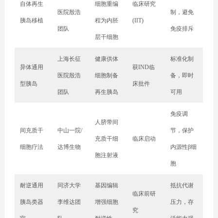
自体再生
细胞重编
临床研究
医院殷浩
制，避免
胰岛移植
程为内胚
(IIT)
团队
免疫排斥
层干细胞
上海长征
健康供体
标准化制
异体通用
获IND临
医院殷浩
细胞制备
备，即时
型胰岛
床批件
团队
再生胰岛
可用
免疫调
人脐带间
间充质干
中山一院/
节，保护
充质干细
临床启动
细胞疗法
达博生物
内源性β细
胞注射液
胞
耐逆通用
同济大学
基因编辑
抵抗代谢
临床前研
胰岛类器
李维达团
增强细胞
压力，存
究