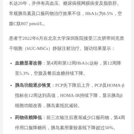
长达20年，并伴有高血压、糖尿病视网膜病变及脂肪肝。
常规胰岛素及口服药物治疗效果不佳，HbA1c为8.5%，空
腹C肽807 pmol/L。
患者于2022年6月在北京大学深圳医院接受三次脐带间充质
干细胞（hUC-MSCs）静脉注射治疗。随访结果显示：
血糖显著改善
：第4周和第12周HbA1c达标，第12周降
至5.3%，空腹及餐后血糖持续下降。
胰岛功能逐步恢复
：FCP先下降后上升，PCP及HOMA-β
指标在12周达到高值，HOMA-IR持续下降，显示胰岛β
细胞功能改善，胰岛素抵抗减轻。
药物依赖降低
：前三次输注后逐渐减少口服药物，第4周
停用口服降糖药，胰岛素用量较基线下降超过50%。