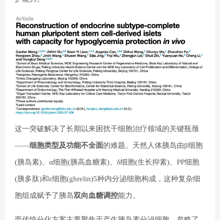
这一突破解决了长期以来困扰干细胞治疗领域的关键瓶颈
——
细胞类型及功能不全面
的难题。天然人体胰岛由β细胞
(胰岛素)、α细胞(胰高血糖素)、δ细胞(生长抑素)、PP细胞
(胰多肽)和ε细胞(ghrelin)5种内分泌细胞构成，这种复杂细
胞组成赋予了胰岛
双向血糖调控
能力。
而传统分化方案主要聚焦于产生胰岛素分泌细胞，忽略了