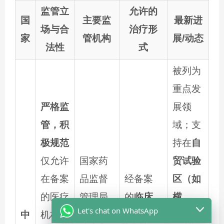
监管立
允许的
国
主要监
最新进
场与合
治疗形
家
管机构
展/动态
法性
式
被列为
重点发
严格监
展领
管，积
域；支
极规范
持在
自
仅允许
国家药
贸试验
在备案
品监督
经备案
区（如
的医疗
管理局
的
临床
横
Let's chat on WhatsApp
中
机构中
(NMPA)
试
琴）
等