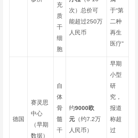
充
次）总价可
于“第
质
能超过250万
二种
干
人民币
再生
细
医疗”
胞
早期
小型
自
研
体
究，
赛灵思
骨
约
9000欧
报道
中心
德国
髓
元
（约7.2万
称超
（早期
干
人民币）
过
数据）