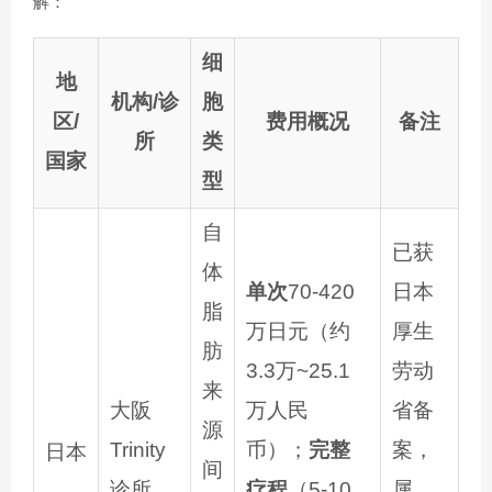
解：
细
地
机构/诊
胞
区/
费用概况
备注
所
类
国家
型
自
已获
体
单次
70-420
日本
脂
万日元（约
厚生
肪
3.3万~25.1
劳动
来
大阪
万人民
省备
源
Trinity
币）；
完整
案，
日本
间
诊所
疗程
（5-10
属