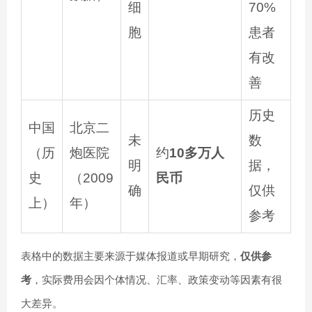
细
70%
胞
患者
有改
善
历史
中国
北京二
未
数
（历
炮医院
约
10多万人
明
据，
史
（2009
民币
确
仅供
上）
年）
参考
表格中的数据主要来源于媒体报道或早期研究，
仅供参
考
，实际费用会因个体情况、汇率、政策变动等因素有很
大差异。