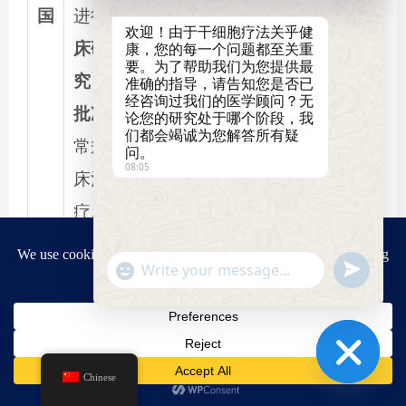
国
进行
临
国家卫
验
（例
特定区
欢迎！由于干细胞疗法关乎健
床研
生健康
如Ⅰ期试
域先行
康，您的每一个问题都至关重
要。为了帮助我们为您提供最
究
，
未
委员会
验）
先试；
准确的指导，请告知您是否已
经咨询过我们的医学顾问？无
批准
为
(NHC)
首款干
论您的研究处于哪个阶段，我
们都会竭诚为您解答所有疑
常规临
细胞药
问。
08:05
床治
物（非
疗。
自闭
症）已
"+chaty_settings.lang.emoji_picker+"
Send
获批。
WhatsApp
WhatsApp
Message
Message
严格监
管，执
持续打
研究性
Chinese
法严厉
击
非法
Hide
新药