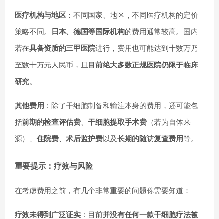
医疗机构与地区
：不同国家、地区，不同医疗机构的定价
策略不同。
日本、德国等国际机构
的费用通常较高。国内
若在
具备资质的三甲医院
进行，费用也可能达到十数万乃
至数十万元人民币，且
目前绝大多数正规医院仍限于临床
研究
。
其他费用
：除了干细胞制备和输注本身的费用，还可能包
括
前期的检查评估费
、
干细胞提取手术费
（若为自体来
源）、
住院费
、
术后监护费
以及
长期的随访复查费用
等。
重要提示：疗效与风险
在考虑费用之前，有几个非常重要的问题你需要知道：
疗效未得到广泛证实
：目前
并没有任何一款干细胞疗法被