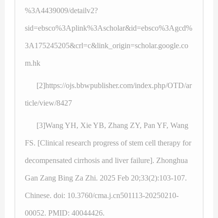
%3A4439009/detailv2?
sid=ebsco%3Aplink%3Ascholar&id=ebsco%3Agcd%
3A175245205&crl=c&link_origin=scholar.google.co
m.hk
[2]https://ojs.bbwpublisher.com/index.php/OTD/ar
ticle/view/8427
[3]Wang YH, Xie YB, Zhang ZY, Pan YF, Wang
FS. [Clinical research progress of stem cell therapy for
decompensated cirrhosis and liver failure]. Zhonghua
Gan Zang Bing Za Zhi. 2025 Feb 20;33(2):103-107.
Chinese. doi: 10.3760/cma.j.cn501113-20250210-
00052. PMID: 40044426.