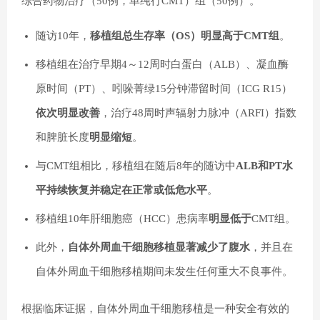
综合药物治疗（50例，单纯行CMT）组（50例）。
随访10年，
移植组总生存率（OS）明显高于CMT组
。
移植组在治疗早期4～12周时白蛋白（ALB）、凝血酶
原时间（PT）、吲哚菁绿15分钟滞留时间（ICG R15）
依次明显改善
，治疗48周时声辐射力脉冲（ARFI）指数
和脾脏长度
明显缩短
。
与CMT组相比，移植组在随后8年的随访中
ALB和PT水
平持续恢复并稳定在正常或低危水平
。
移植组10年肝细胞癌（HCC）患病率
明显低于
CMT组。
此外，
自体外周血干细胞移植显著减少了腹水
，并且在
自体外周血干细胞移植期间未发生任何重大不良事件。
根据临床证据，自体外周血干细胞移植是一种安全有效的