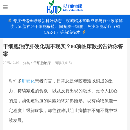
专注传递全球最新科研动态、权威临床试验成果与行业政策解
读，涵盖神经干细胞移植、间充质干细胞、免疫细胞治疗（如
CAR-T）等前沿技术
干细胞治疗肝硬化现不现实？80项临床数据告诉你答
案
2025-12-19
分类：
干细胞治疗
阅读(1,015)
对许多
肝硬化
患者而言，日常总是伴随着难以消退的乏
力、持续减退的食欲，以及反复出现的腹水。更令人忧心
的是，消化道出血的风险始终如影随形。现有药物虽能一
定程度上缓解症状，却往往难以阻止病情在不知不觉中继
续发展。