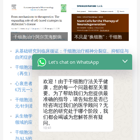
项里程碑研究证实：干细
例）：II期临床试验显示安
胞治疗帕金森病已触手可
全有效，显著改善身体机
及
能
干细胞治疗阿尔茨海默病
不只是“换细胞”：干细胞
最新进展：机制、临床数
治疗神经退行性疾病如何
据与未来展望（2026）
通过“调环境”逆转困局？
从基础研究到临床循证：干细胞治疗精神分裂症、抑郁症与
自闭症的新策略
Let's chat on WhatsApp
干细胞治疗帕金森病的新思路：利用多能干细胞重建回路
（再生），借力间充质干细胞改善微环境（修复）
欢迎！由于干细胞疗法关乎健
心衰患者的新选择：改善心力衰竭的干细胞疗法正式获批，
康，您的每一个问题都至关重
6万元一次贵不贵？
要。为了帮助我们为您提供最
准确的指导，请告知您是否已
干细胞治疗2型糖尿病的价格以及技术临床数据公布，5.8万
经咨询过我们的医学顾问？无
元/针到底值不值？
论您的研究处于哪个阶段，我
从生物学原理到关键临床试验：间充质干细胞治疗帕金森病
们都会竭诚为您解答所有疑
问。
领域的应用现状与挑战
10:41
干细胞治疗神经退行性疾病：2026最新综述，解析AD、PD
与ALS的修复密码