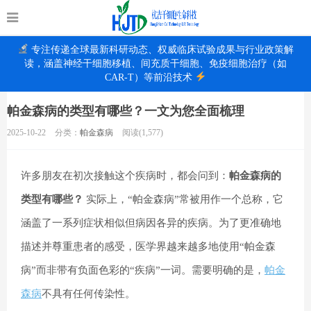
专注传递全球最新科研动态、权威临床试验成果与行业政策解
读，涵盖神经干细胞移植、间充质干细胞、免疫细胞治疗（如
CAR-T）等前沿技术
帕金森病的类型有哪些？一文为您全面梳理
2025-10-22
分类：
帕金森病
阅读(1,577)
许多朋友在初次接触这个疾病时，都会问到：
帕金森病的
类型有哪些？
实际上，“帕金森病”常被用作一个总称，它
涵盖了一系列症状相似但病因各异的疾病。为了更准确地
描述并尊重患者的感受，医学界越来越多地使用“帕金森
病”而非带有负面色彩的“疾病”一词。需要明确的是，
帕金
森病
不具有任何传染性。