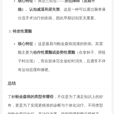
核心特征：
典型三联征——
步态障碍（走路不
稳）、认知减退和尿失禁
。这是一种可以通过脑脊液
分流手术治疗的疾病，因此早期识别至关重要。
特发性震颤
核心特征：
这是最易与帕金森病混淆的疾病。其震
颤主要为
动作性震颤或姿势性震颤
（在拿杯子、用筷
子时出现），而在肢体完全放松时消失，且通常不伴
有运动迟缓和僵硬。
总结
了解
帕金森病的类型有哪些
，不仅是为了满足知识上的好
奇，更是为了实现更精准的诊断与个体化治疗。不同类型
的帕金森综合征，其治疗方案、病程管理和预后截然不