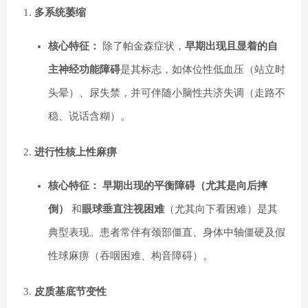
多系统萎缩
核心特征：
除了帕金森症状，
早期出现且显着的自
主神经功能障碍
是其标志，如体位性低血压（站立时
头晕）、尿失禁，并可伴随小脑性共济失调（走路不
稳、说话含糊）。
进行性核上性麻痹
核心特征：
早期出现的平衡障碍（尤其是向后摔
倒）
和
眼球垂直注视困难
（尤其向下看困难）是其
典型表现。患者常伴有颈部僵直、身体中轴僵硬及假
性球麻痹（吞咽困难、构音障碍）。
皮质基底节变性