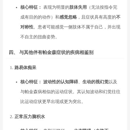
核心特征：
表现为明显的
肢体失用
（无法按指令完
成有目的的动作）和
感觉忽略
，且症状具有高度的
不
对称性
。患者可能感觉一侧肢体不属于自己，并出现
不自主的扭曲姿势。
四、 与其他伴有帕金森症状的疾病相鉴别
路易体痴呆
核心特征：
波动性的认知障碍
、
生动的视幻觉
以及
与帕金森病相似的运动症状。其认知波动和幻觉往往
比运动症状更早出现或更为突出。
正常压力脑积水