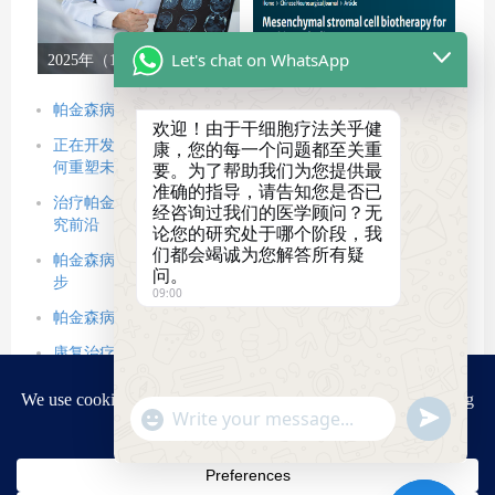
Let's chat on WhatsApp
2025年（1-12月）干细胞
间充质干细胞治疗帕金森
治疗帕金森病的临床转化
病运动前症状的研究进展
新趋势，让神经再生从梦
帕金森病输液疗法：到2025年，我们将处于什么阶段？
欢迎！由于干细胞疗法关乎健
想照进现实
正在开发治疗帕金森病的方法：干细胞、基因疗法与新药如
康，您的每一个问题都至关重
何重塑未来
要。为了帮助我们为您提供最
准确的指导，请告知您是否已
治疗帕金森病的方法有哪些：盘点最有希望的新兴疗法与研
经咨询过我们的医学顾问？无
究前沿
论您的研究处于哪个阶段，我
们都会竭诚为您解答所有疑
帕金森病饮食对患者健康的重要性：赋能自我管理的首要一
问。
步
09:00
帕金森病饮食完整指南：吃出更好的状态
康复治疗帕金森病：5大干预方式，为患者生活质量赋能”
治疗帕金森病的药物有哪几种：从“金标准”左旋多巴到多类
靶向药物”
"+chaty_settings.lang.emoji_picker+"
Send
WhatsApp
WhatsApp
帕金森病人可以活多久？科学解读与延长生命的钥匙
Message
Message