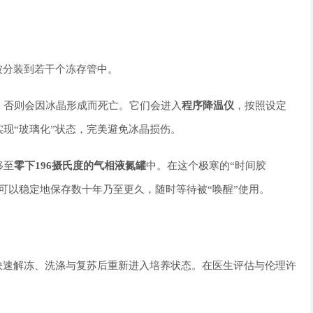
被分装到若干个冻存管中。
，否则会因冰晶形成而死亡。它们会进入
程序降温仪
，按照设定
现“玻璃化”状态，完美避免冰晶损伤。
移至
零下196摄氏度的气相液氮罐
中。在这个极寒的“时间胶
可以稳定地保存数十年乃至更久，随时等待被“唤醒”使用。
快速解冻、洗涤与复苏后重新进入培养状态。在医生评估与伦理许
。