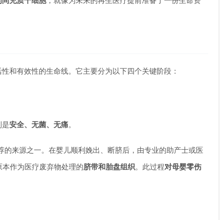
的间充质干细胞
，就像为未来的再生医疗提前准备了一份生命资
活性和有效性的生命线。它主要分为以下四个关键阶段：
则是
安全、无菌、无痛
。
荐的来源之一。在婴儿顺利娩出、断脐后，由专业的助产士或医
原本作为医疗废弃物处理的
脐带和胎盘组织
。此过程
对母婴零伤