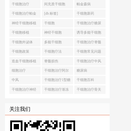
干细胞治疗
间充质干细胞
帕金森病
干细胞治疗帕金
[db:标签]
干细胞新药
森病
神经干细胞移植
干细胞
干细胞治疗糖尿
病
干细胞移植
神经干细胞
诱导多能干细胞
干细胞外泌体
多能干细胞
干细胞治疗脊髓
损伤
干细胞政策
干细胞疗法
干细胞常见问题
造血干细胞移植
脊髓损伤
干细胞治疗中风
细胞治疗
干细胞治疗阿尔
糖尿病
茨海默病
中风
干细胞治疗1型糖
干细胞百科
尿病
干细胞治疗神经
干细胞治疗渐冻
干细胞治疗骨关
退行性疾病
症
节炎
关注我们