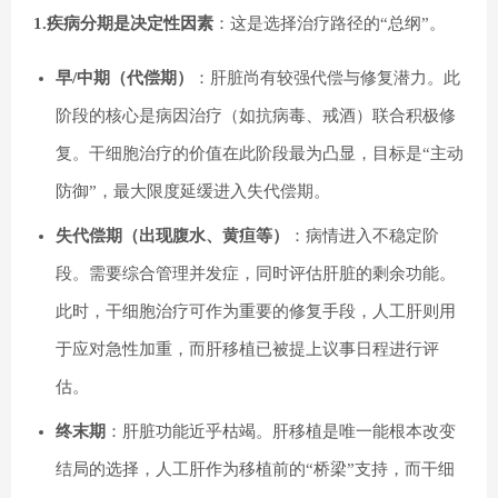
1.疾病分期是决定性因素
：这是选择治疗路径的“总纲”。
早/中期（代偿期）
：肝脏尚有较强代偿与修复潜力。此
阶段的核心是病因治疗（如抗病毒、戒酒）联合积极修
复。干细胞治疗的价值在此阶段最为凸显，目标是“主动
防御”，最大限度延缓进入失代偿期。
失代偿期（出现腹水、黄疸等）
：病情进入不稳定阶
段。需要综合管理并发症，同时评估肝脏的剩余功能。
此时，干细胞治疗可作为重要的修复手段，人工肝则用
于应对急性加重，而肝移植已被提上议事日程进行评
估。
终末期
：肝脏功能近乎枯竭。肝移植是唯一能根本改变
结局的选择，人工肝作为移植前的“桥梁”支持，而干细