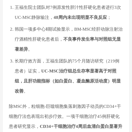
王福生院士团队对7例原发性胆汁性肝硬化患者进行3次
UC-MSC静脉输注，
48周内未出现明显不良反应
；
韩国一项多中心Ⅱ期试验显示，BM-MSC经肝动脉注射治
疗酒精性肝硬化患者后，
不良事件发生率与对照组无显
著差异
。
长期疗效方面，王福生团队的75个月随访研究（219例
患者）证实，
UC-MSC治疗组总生存率显著高于对照
组，且肝功能指标（如白蛋白、凝血酶原活动度）明显
改善
。
除MSC外，粒细胞-巨噬细胞集落刺激因子动员的CD34+干
细胞疗法也表现出初步疗效。一项干细胞治疗45例肝硬化
患者研究显示，
CD34+干细胞治疗4周后血清白蛋白显著升