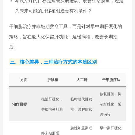
本次治疗的目标是延缓疾病进展、改善生活质量，还是
为未来可能的肝移植创造更有利条件？
干细胞治疗并非短期救命工具，而是针对早中期肝硬化的
策略，旨在最大化保留肝功能，延缓病程，改善长期预
后。
三、核心差异，三种治疗方式的本质区别
方面
肝移植
人工肝
干细胞疗法
修复肝脏、抑
根治肝硬化，
临时替代肝功
治疗目标
制纤维化、延
替换病变肝脏
能，缓解症状
缓病程
急性加重期或
早中期肝硬化
终末期肝硬