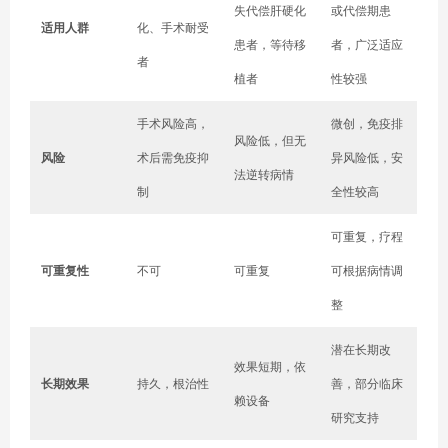
失代偿肝硬化
或代偿期患
适用人群
化、手术耐受
患者，等待移
者，广泛适应
者
植者
性较强
手术风险高，
微创，免疫排
风险低，但无
风险
术后需免疫抑
异风险低，安
法逆转病情
制
全性较高
可重复，疗程
可重复性
不可
可重复
可根据病情调
整
潜在长期改
效果短期，依
长期效果
持久，根治性
善，部分临床
赖设备
研究支持