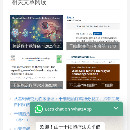
相关文章阅读
跨越数十载阵痛，2025年3
干细胞治疗老年衰弱（148
项里程碑研究证实：干细
例）：II期临床试验显示安
胞治疗帕金森病已触手可
全有效，显著改善身体机
及
能
干细胞治疗阿尔茨海默病
不只是“换细胞”：干细胞
最新进展：机制、临床数
治疗神经退行性疾病如何
据与未来展望（2026）
通过“调环境”逆转困局？
从基础研究到临床循证：干细胞治疗精神分裂症、抑郁症与
自闭症的新策略
Let's chat on WhatsApp
干细胞治疗帕金森病的新思路：利用多能干细胞重建回路
（再生），借力间充质干细胞改善微环境（修复）
欢迎！由于干细胞疗法关乎健
心衰患者的新选择：改善心力衰竭的干细胞疗法正式获批，