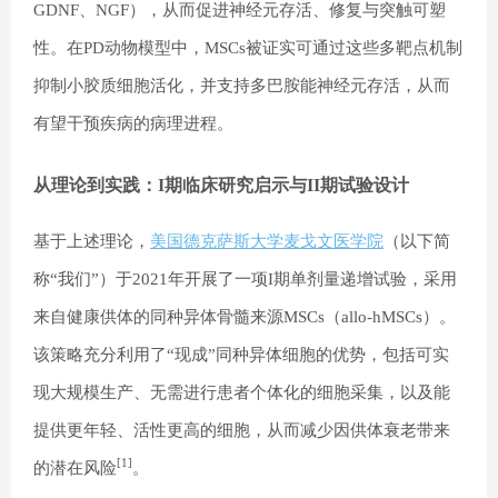
GDNF、NGF），从而促进神经元存活、修复与突触可塑
性。在PD动物模型中，MSCs被证实可通过这些多靶点机制
抑制小胶质细胞活化，并支持多巴胺能神经元存活，从而
有望干预疾病的病理进程。
从理论到实践：I期临床研究启示与II期试验设计
基于上述理论，
美国德克萨斯大学麦戈文医学院
（以下简
称“我们”）于2021年开展了一项I期单剂量递增试验，采用
来自健康供体的同种异体骨髓来源MSCs（allo-hMSCs）。
该策略充分利用了“现成”同种异体细胞的优势，包括可实
现大规模生产、无需进行患者个体化的细胞采集，以及能
提供更年轻、活性更高的细胞，从而减少因供体衰老带来
[1]
的潜在风险
。