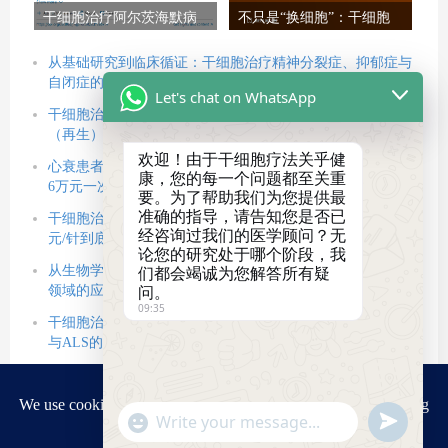
干细胞治疗阿尔茨海默病
不只是“换细胞”：干细胞
最新进展：机制、临床数
治疗神经退行性疾病如何
据与未来展望（2026）
通过“调环境”逆转困局？
从基础研究到临床循证：干细胞治疗精神分裂症、抑郁症与
自闭症的新策略
Let's chat on WhatsApp
干细胞治疗帕金森病的新思路：利用多能干细胞重建回路
（再生），借力间充质干细胞改善微环境（修复）
欢迎！由于干细胞疗法关乎健
心衰患者的新选择：改善心力衰竭的干细胞疗法正式获批，
康，您的每一个问题都至关重
6万元一次贵不贵？
要。为了帮助我们为您提供最
准确的指导，请告知您是否已
干细胞治疗2型糖尿病的价格以及技术临床数据公布，5.8万
经咨询过我们的医学顾问？无
元/针到底值不值？
论您的研究处于哪个阶段，我
从生物学原理到关键临床试验：间充质干细胞治疗帕金森病
们都会竭诚为您解答所有疑
问。
领域的应用现状与挑战
09:35
干细胞治疗神经退行性疾病：2026最新综述，解析AD、PD
与ALS的修复密码
11项临床试验证据证实：干细胞治疗1型糖尿病有助于维持β
细胞功能、调节免疫反应，进而降低胰岛素需求
"+chaty_settings.lang.emoji_picker+"
Send
基于76项研究：看间充质干细胞治疗神经系统疾病（阿尔茨
WhatsApp
WhatsApp
海默病、帕金森病、亨廷顿病、渐冻症中）的临床转化进程