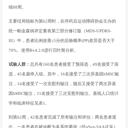
续88周。
主要结局指标为第62周时，在停药后运动障碍协会主办的
统一帕金森病评定量表第三部分修订版（MDS-UPDRS-
III）中，患者比例改善≥5分的后验概率(PP)差异是否大于
70%。使用Rv4.2.0进行贝叶斯分析。
试验人群：
总共有160名患者接受了预筛选，49名接受了筛
选，45名最终入组。其中，16名接受了三次异基因hMSC输
注，14名接受了一次安慰剂输注，随后又接受了两次异基
因hMSC输注，15名接受了三次安慰剂输注。基线人口统计
学和临床特征见表1。
到第62周，42名患者完成了所有输注和评估；两名患者退
出，一名患者在被诊断为多系统萎缩（经αSyn-SAA证实）