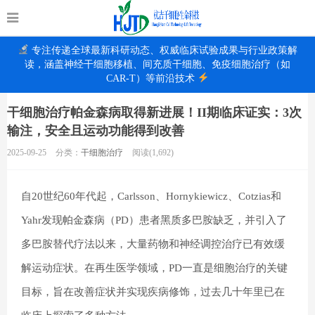
专注传递全球最新科研动态、权威临床试验成果与行业政策解
读，涵盖神经干细胞移植、间充质干细胞、免疫细胞治疗（如
CAR-T）等前沿技术
干细胞治疗帕金森病取得新进展！II期临床证实：3次
输注，安全且运动功能得到改善
2025-09-25
分类：
干细胞治疗
阅读(1,692)
自20世纪60年代起，Carlsson、Hornykiewicz、Cotzias和
Yahr发现帕金森病（PD）患者黑质多巴胺缺乏，并引入了
多巴胺替代疗法以来，大量药物和神经调控治疗已有效缓
解运动症状。在再生医学领域，PD一直是细胞治疗的关键
目标，旨在改善症状并实现疾病修饰，过去几十年里已在