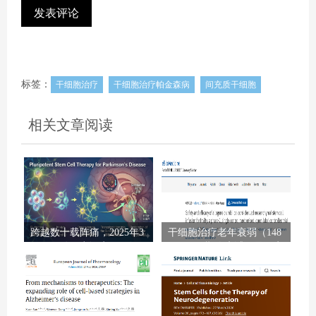
标签：
干细胞治疗
干细胞治疗帕金森病
间充质干细胞
相关文章阅读
跨越数十载阵痛，2025年3
干细胞治疗老年衰弱（148
项里程碑研究证实：干细
例）：II期临床试验显示安
胞治疗帕金森病已触手可
全有效，显著改善身体机
及
能