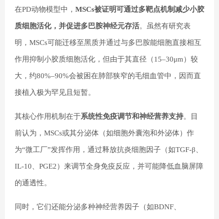
在PD动物模型中，
MSCs被证明可通过多靶点机制减少小胶
质细胞活化，并促进多巴胺神经元存活
。虽然有研究表
明，MSCs可能迁移至黑质并通过与多巴胺能细胞直接相互
作用抑制小胶质细胞活化，但由于其直径（15–30μm）较
大，约80%–90%会被困在肺部狭窄的毛细血管中，因而直
接植入极为罕见且短暂。
其核心作用机制在于
系统性免疫调节和神经营养支持
。目
前认为，MSCs或其分泌体（如细胞外囊泡和外泌体）作
为“微工厂”发挥作用，通过释放抗炎细胞因子（如TGF-β、
IL-10、PGE2）来调节全身免疫反应，并可能降低血脑屏障
的通透性。
同时，它们还能分泌多种神经营养因子（如BDNF、