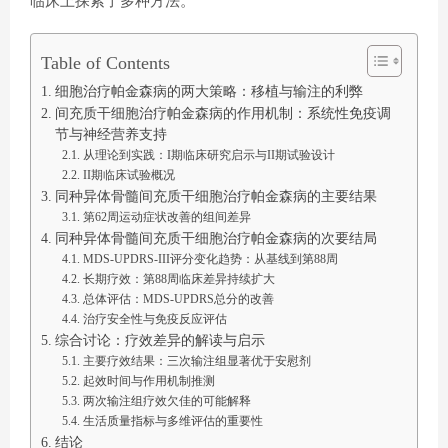
临床上探索了多种方法。
Table of Contents
细胞治疗帕金森病的两大策略：移植与输注的利弊
间充质干细胞治疗帕金森病的作用机制：系统性免疫调
节与神经营养支持
从理论到实践：I期临床研究启示与II期试验设计
II期临床试验概况
同种异体骨髓间充质干细胞治疗帕金森病的主要结果
第62周运动症状改善的组间差异
同种异体骨髓间充质干细胞治疗帕金森病的次要结局
MDS-UPDRS-III评分变化趋势：从基线到第88周
长期疗效：第88周临床差异持续扩大
总体评估：MDS-UPDRS总分的改善
治疗安全性与免疫反应评估
综合讨论：疗效差异的解读与启示
主要疗效结果：三次输注组显著优于安慰剂
起效时间与作用机制推测
两次输注组疗效欠佳的可能解释
生活质量指标与多维评估的重要性
结论