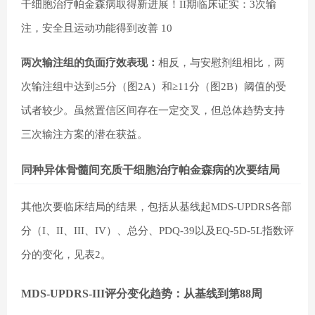
干细胞治疗帕金森病取得新进展！II期临床证实：3次输
注，安全且运动功能得到改善 10
两次输注组的负面疗效表现：
相反，与安慰剂组相比，两
次输注组中达到≥5分（图2A）和≥11分（图2B）阈值的受
试者较少。虽然置信区间存在一定交叉，但总体趋势支持
三次输注方案的潜在获益。
同种异体骨髓间充质干细胞治疗帕金森病的次要结局
其他次要临床结局的结果，包括从基线起MDS-UPDRS各部
分（I、II、III、IV）、总分、PDQ-39以及EQ-5D-5L指数评
分的变化，见表2。
MDS-UPDRS-III评分变化趋势：从基线到第88周