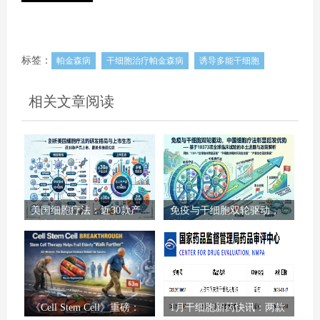
标签：
帕金森病
干细胞治疗帕金森病
诱导多能干细胞
相关文章阅读
美国细胞疗法：近30款产
免疫与干细胞双轮驱动，
品上市，多维适应症下的
中国细胞疗法彰显后发优
研发格局与生态解码
势–基于10373项全球临床
试验的本土进展与政策解
析
《Cell Stem Cell》重磅：
1月干细胞新药快讯：两款