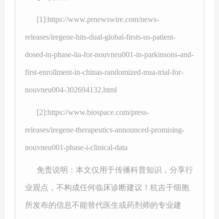
[1]:https://www.prnewswire.com/news-
releases/iregene-hits-dual-global-firsts-us-patient-
dosed-in-phase-iia-for-nouvneu001-in-parkinsons-and-
first-enrollment-in-chinas-randomized-msa-trial-for-
nouvneu004-302694132.html
[2]:https://www.biospace.com/press-
releases/iregene-therapeutics-announced-promising-
nouvneu001-phase-i-clinical-data
免责说明：本文仅用于传播科普知识，分享行
业观点，不构成任何临床诊断建议！杭吉干细胞
所发布的信息不能替代医生或药剂师的专业建