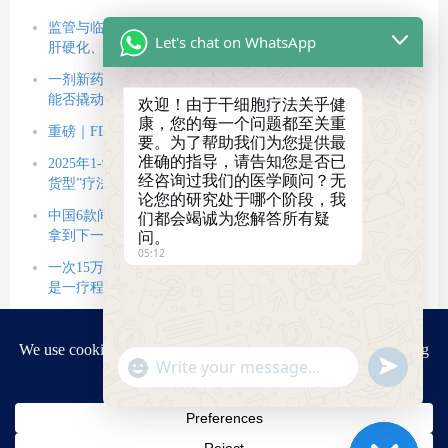
干细胞疗法改善老年衰弱
脐带间充质干细胞注射液
让老人“走得更远”，63米
获受理，北京、长春“开门
监管与临床双线推进：CDE默许三款间充质干细胞新药进入
Let's chat on WhatsApp
突破背后的证据
红”
肝硬化、糖尿病足等临床研究
一剂新药，一个起点：中国首款干细胞新药获批周年回顾，
能否撬动万亿产业？
欢迎！由于干细胞疗法关乎健
康，您的每一个问题都至关重
重磅｜FDA 批准首个干细胞疗法治疗重型再生障碍性贫血
要。为了帮助我们为您提供最
准确的指导，请告知您是否已
2025年1-9月中国干细胞新药IND审批动态：领域拓展与“现
经咨询过我们的医学顾问？无
货型”疗法崛起
论您的研究处于哪个阶段，我
中国6款间充质干细胞新药进入Ⅲ期临床：3款脐带源，谁将
们都会竭诚为您解答所有疑
问。
拿到下一张上市牌照？
05:12
一次15万！干细胞新药VUM02为肝硬化患者带来新希望，但
是一疗程45万元值吗？
干细胞治疗膝骨关节炎再增一员：国家药监局又公示一项Ⅰ期
临床试验
"+chaty_settings.lang.emoji_picker+"
Send
干细胞治疗进入“临床落地期”：12项疗法获批（含价格），
WhatsApp
WhatsApp
三大赛道格局初定
Message
Message