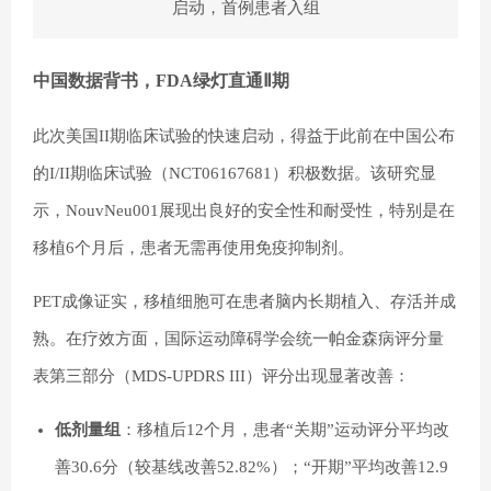
启动，首例患者入组
中国数据背书，FDA绿灯直通Ⅱ期
此次美国II期临床试验的快速启动，得益于此前在中国公布
的I/II期临床试验（NCT06167681）积极数据。该研究显
示，NouvNeu001展现出良好的安全性和耐受性，特别是在
移植6个月后，患者无需再使用
免疫抑制剂
。
PET成像证实，移植细胞可在患者脑内长期植入、存活并成
熟。在疗效方面，国际运动障碍学会统一
帕金森病评分
量
表第三部分（MDS-UPDRS III）评分出现显著改善：
低剂量组
：移植后12个月，患者“关期”运动评分平均改
善30.6分（较基线改善52.82%）；“开期”平均改善12.9