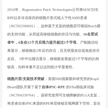
2016年，Regenerative Patch Technologies公司将hESC衍生
RPE以非冷冻保存的细胞片形式植入干性AMD患者
（NCT02590692）。这种基于支架的细胞层可模拟Bruch膜
的支持功能，从而提高移植细胞的存活与功能。
16名受试
者中，4名在12个月后视力提升超过5个字母
。尸检随访结
果显示，移植物在2年后仍存活，且无明显炎症或免疫排斥
反应。 3年中位随访显示，移植眼改善超过5个字母的比例
较高，但样本量不足以达到统计学显着性。
细胞片层/支架技术突破
：美国NIH国家眼科研究所的Kapil
Bharti团队开展了基于
自体iPSC-RPE
的I/IIa期临床试验
（NCT04339764）。该研究使用可生物降解的PLGA支架，
将患者自体iPSC来源的RPE单层移植至视网膜下空间，旨在