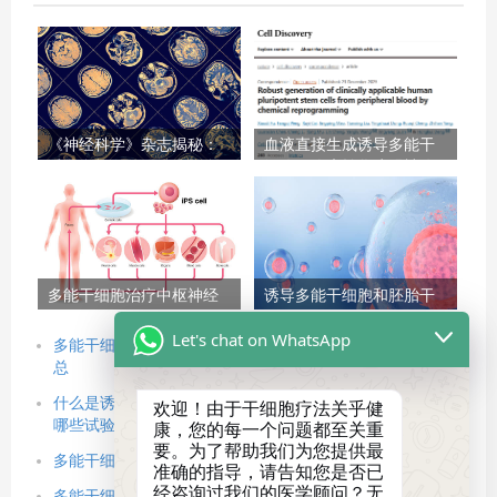
《神经科学》杂志揭秘：
血液直接生成诱导多能干
诱导多能干细胞治疗帕金
细胞，临床转化障碍被攻
森病的疗效与挑战
克，北京大学邓宏魁团队
重大突破！
多能干细胞治疗中枢神经
诱导多能干细胞和胚胎干
系统疾病的（3大）临床研
细胞有什么区别？从来
Let's chat on WhatsApp
究进展
源、伦理到临床应用的全
多能干细胞治疗效果如何？2025最新临床研究与真实案例汇
面对比
总
什么是诱导多能干细胞（iPSC），谁在资助iPSC，正在进行
欢迎！由于干细胞疗法关乎健
哪些试验？
康，您的每一个问题都至关重
要。为了帮助我们为您提供最
多能干细胞治疗全流程攻略：从准备到康复的4步详细指南
准确的指导，请告知您是否已
经咨询过我们的医学顾问？无
多能干细胞治疗需要多少钱？全面解答费用构成、影响因素