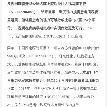
及视网膜切开或经脉络膜上腔途径注入视网膜下腔
（NCT02286089）。结果显示，重度视力损害患者病程仍
呈进展，但轻度患者的视力可维持或改善（-2至+24个字
母），说明在疾病早期患者中实现疗效更为可行
。 2023
年，该产品的II期试验（NCT05626114）已启动。
同年，中国西南医院开展了一项未冷冻保存的RPE细胞治疗
SMD的研究（NCT02749734）。研究优化了细胞递送方
式，以避免细胞弥散至玻璃体腔并引发RPE暴露于细胞因子
后导致的增殖性玻璃体视网膜病变。结果显示，
术后1–4个
月视力稳定或短暂提升，但至60个月时有3例患者出现视力
下降
。 2015年，巴西圣保罗大学启动了一项比较RPE单层
移植与悬液移植的研究（NCT02903576），结果尚未公
布，仅在SMD患者中观察到非显着性视力提升。