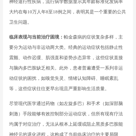
神经退行性疾病，流行病学数据显示其年龄标准化发病率
大约在每10万人年8至18例之间，表明其是一个重要的公共
卫生问题。
临床表现与当前治疗困境：
帕金森病的症状复杂多样，主
要分为运动与非运动两大类。经典的运动症状包括静止性
震颤、动作迟缓、肌强直和姿势步态异常，这些症状直接
与脑内多巴胺缺乏相关。此外，患者普遍遭受一系列非运
动症状的困扰，如嗅觉失灵、情绪认知障碍、睡眠紊乱
等，这些症状往往更早出现且严重影响生活质量。
尽管现代医学通过药物（如左旋多巴）和手术（如深部脑
刺激）手段能够有效控制部分运动症状，但所有现有疗法
均属于对症治疗，无法从根本上延缓或阻止黑质多巴胺能
神经元的退化进程，这构成了当前临床治疗的主要局限