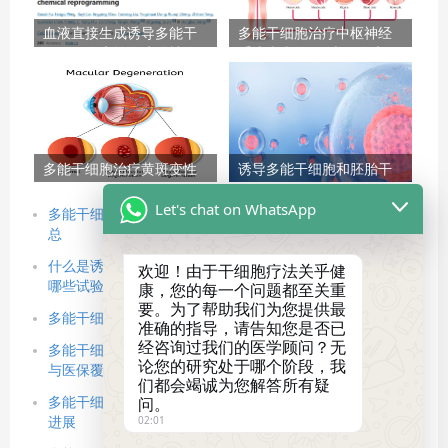
血液直接生成诱导多能干
多能干细胞治疗中枢神经
细胞，临床转化障碍被攻
系统疾病的（3大）临床研
克，北京大学邓宏魁团队
究进展
重大突破！
多能干细胞治疗黄斑变性
诱导多能干细胞和胚胎干
及其他眼病的临床研究进
细胞有什么区别？从来
Let's chat on WhatsApp
展
源、伦理到临床应用的全
多能干细胞治疗效果如何？2025最新临床研究与真实案例汇
面对比
总
什么是诱导多能干细胞（iPSC），谁在资助iPSC，正在进行
欢迎！由于干细胞疗法关乎健
哪些试验？
康，您的每一个问题都至关重
要。为了帮助我们为您提供最
多能干细胞治疗全流程攻略：从准备到康复的4步详细指南
准确的指导，请告知您是否已
经咨询过我们的医学顾问？无
多能干细胞治疗需要多少钱？全面解答费用构成、影响因素
论您的研究处于哪个阶段，我
与医保覆盖情况
们都会竭诚为您解答所有疑
问。
多能干细胞治疗安全吗？全面解析其临床风险与最新安全性
02:01
进展​