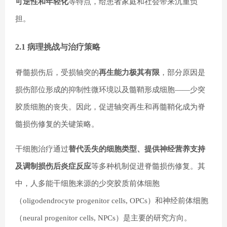
可逆性和年轻化
等特点，给患者家庭和社会带来沉重负
担。
2.1 病理挑战与治疗策略
脊髓损伤后，受损轴突的
再生能力极其有限
，部分原因是
损伤部位形成的抑制性微环境以及髓鞘形成细胞——少突
胶质细胞的丧失。因此，促进轴突再生和再髓鞘化成为脊
髓损伤修复的关键策略。
干细胞治疗通过
替代丢失的细胞类型、提供神经营养支持
及调制损伤后炎症反应
等多种机制促进脊髓损伤修复。其
中，人多能干细胞来源的少突胶质前体细胞
（oligodendrocyte progenitor cells, OPCs）和神经前体细胞
（neural progenitor cells, NPCs）是主要的研究方向。