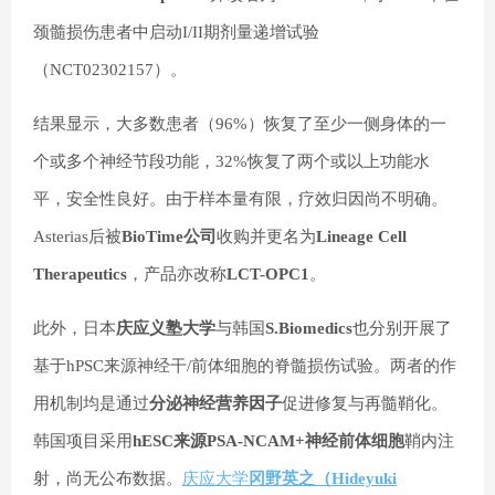
颈髓损伤患者中启动I/II期剂量递增试验
（NCT02302157）。
结果显示，大多数患者（96%）恢复了至少一侧身体的一
个或多个神经节段功能，32%恢复了两个或以上功能水
平，安全性良好。由于样本量有限，疗效归因尚不明确。
Asterias后被
BioTime公司
收购并更名为
Lineage Cell
Therapeutics
，产品亦改称
LCT-OPC1
。
此外，日本
庆应义塾大学
与韩国
S.Biomedics
也分别开展了
基于hPSC来源神经干/前体细胞的脊髓损伤试验。两者的作
用机制均是通过
分泌神经营养因子
促进修复与再髓鞘化。
韩国项目采用
hESC来源PSA-NCAM+神经前体细胞
鞘内注
射，尚无公布数据。
庆应大学
冈野英之（Hideyuki