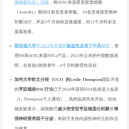
侧索硬化症）试验
，将hESC来源星形胶质细胞
（AstroRx）鞘内注射至患者脊髓。 10名患者接受两种
剂量治疗，术后3个月病程进展减缓，但12个月时未见
显着改善。
斯坦福大学
于2021年开展的
缺血性皮质下中风
研究
，使
用H9系hESC来源NSCs产品；2023年公布的中期数据表
明，在首批6例患者中，6个月时耐受性良好。
加州大学欧文分校（UCI）的Leslie Thompson
团队开发
的
亨廷顿病NSC疗法
已于2024年获得FDA批准进入临床
（L. Thompson个人通信）。虽然临床尚未开始，但动
物实验显示，该细胞可
减少突变型亨廷顿蛋白积聚
并
增
强神经营养因子分泌
，有助于支持内源性神经元的存活
与修复。