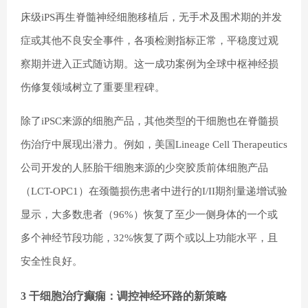
床级iPS再生脊髓神经细胞移植后，无手术及围术期的并发
症或其他不良安全事件，各项检测指标正常，平稳度过观
察期并进入正式随访期。这一成功案例为全球中枢神经损
伤修复领域树立了重要里程碑。
除了iPSC来源的细胞产品，其他类型的干细胞也在脊髓损
伤治疗中展现出潜力。例如，美国Lineage Cell Therapeutics
公司开发的人胚胎干细胞来源的少突胶质前体细胞产品
（LCT-OPC1）在颈髓损伤患者中进行的I/II期剂量递增试验
显示，大多数患者（96%）恢复了至少一侧身体的一个或
多个神经节段功能，32%恢复了两个或以上功能水平，且
安全性良好。
3 干细胞治疗癫痫：调控神经环路的新策略