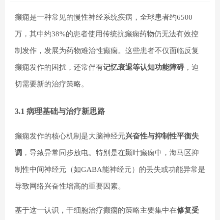
癫痫是一种常见的慢性神经系统疾病，全球患者约6500
万，其中约38%的患者使用传统抗癫痫药物仍无法有效控
制发作，发展为药物难治性癫痫。这些患者不仅面临反复
癫痫发作的困扰，还常伴有
记忆衰退等认知功能障碍
，迫
切需要新的治疗策略。
3.1 病理基础与治疗新思路
癫痫发作的核心机制是大脑神经元
兴奋性与抑制性平衡失
调
，导致异常同步放电。特别是在颞叶癫痫中，海马区抑
制性中间神经元（如GABA能神经元）的丢失或功能异常是
导致网络兴奋性增高的重要因素。
基于这一认识，干细胞治疗癫痫的策略主要集中在
修复受