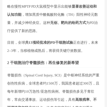
略在慢性MPTP PD大鼠模型中显示出能够
显著改善运动和
认知功能
，增加黑质中酪氨酸羟化酶（TH）阳性神经元数
量，并减少神经炎症。这种
无创、靶向的给药方式
为PD治
疗提供了新的思路。
目前，全球
共13项经批准的PD干细胞试验
正在进行，未来
2–3年，当移植物成熟后，将获得关键疗效数据。
2 干细胞治疗脊髓损伤：再生修复的新希望
脊髓损伤（Spinal Cord Injury, SCI）是中枢神经系统的严重
创伤性疾病，全球患者约1500万，我国患者超过300万，且
每年新增约10万急性/亚急性病例。脊髓损伤多见于青壮
年，常由交通事故、运动损伤等引起，具有
高致残率、不