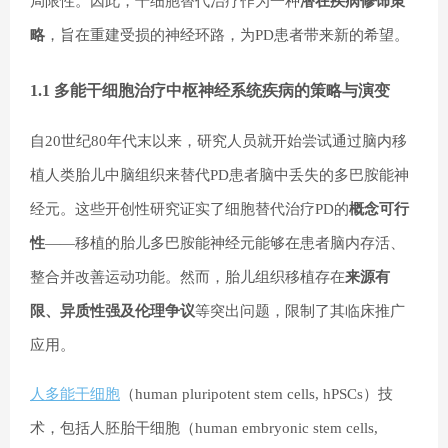
局限性。因此，干细胞替代治疗作为一种
潜在疾病修饰策
略
，旨在重建受损的神经环路，为PD患者带来新的希望。
1.1 多能干细胞治疗中枢神经系统疾病的策略与演变
自20世纪80年代末以来，研究人员就开始尝试通过脑内移
植人类胎儿中脑组织来替代PD患者脑中丢失的多巴胺能神
经元。这些开创性研究证实了细胞替代治疗PD的
概念可行
性
——移植的胎儿多巴胺能神经元能够在患者脑内存活、
整合并改善运动功能。然而，胎儿组织移植存在
来源有
限、异质性强及伦理争议
等突出问题，限制了其临床推广
应用。
人多能干细胞
（human pluripotent stem cells, hPSCs）技
术，包括人胚胎干细胞（human embryonic stem cells,