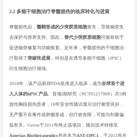
2.2 多能干细胞治疗脊髓损伤的临床转化与进展
脊髓损伤后，
髓鞘形成的少突胶质细胞
丧失，导致轴突失
去保护与营养支持。因此，
替代少突胶质细胞
可能有助于
促进轴突修复与功能恢复。近年来，脊髓损伤的干细胞治
疗取得了
突破性进展
，特别是在诱导多能干细胞（iPSC）
衍生细胞治疗领域。
2010年，该产品获得FDA批准进入临床，成为
全球首个进
入人体的hPSC产品
。首项I期研究（NCT01217008）共5例
急性胸段损伤患者，10年安全性随访显示治疗耐受良好，
无严重不良事件或肿瘤形成，但疗效有限，可能与剂量偏
低有关。Geron于2011年终止该项目，随后技术转移至
Asterias Biotherapeutics
并改名为
AST-OPC1
，于2015年在