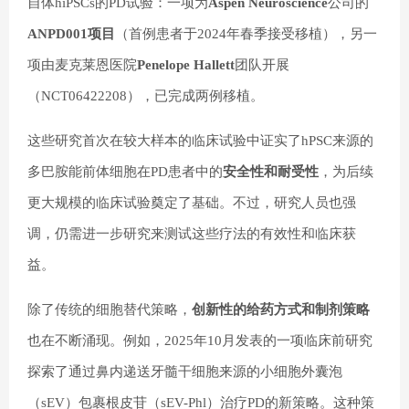
自体hiPSCs的PD试验：一项为
Aspen Neuroscience
公司的
ANPD001项目
（首例患者于2024年春季接受移植），另一
项由麦克莱恩医院
Penelope Hallett
团队开展
（NCT06422208），已完成两例移植。
这些研究首次在较大样本的临床试验中证实了hPSC来源的
多巴胺能前体细胞在PD患者中的
安全性和耐受性
，为后续
更大规模的临床试验奠定了基础。不过，研究人员也强
调，仍需进一步研究来测试这些疗法的有效性和临床获
益。
除了传统的细胞替代策略，
创新性的给药方式和制剂策略
也在不断涌现。例如，2025年10月发表的一项临床前研究
探索了通过鼻内递送牙髓干细胞来源的小细胞外囊泡
（sEV）包裹根皮苷（sEV-Phl）治疗PD的新策略。这种策