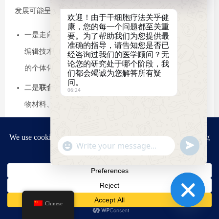
发展可能呈现以下趋势：
欢迎！由于干细胞疗法关乎健
康，您的每一个问题都至关重
要。为了帮助我们为您提供最
一是走向
精准医疗与个体化治疗
。随着iPSC技术和基因
准确的指导，请告知您是否已
编辑技术的发展，未来可能实现基于患者特定遗传背景
经咨询过我们的医学顾问？无
论您的研究处于哪个阶段，我
的个体化细胞治疗，特别是对于遗传性神经系统疾病。
们都会竭诚为您解答所有疑
问。
二是
联合治疗策略
的应用。干细胞可能与基因治疗、生
06:24
物材料、物理治疗等多种策略相结合，协同促进神经修
复。例如，将干细胞与支架材料结合，为细胞提供更适
合存活和分化的微环境。
"+chaty_settings.lang.emoji_picker+"
Send
WhatsApp
WhatsApp
三是
疾病修饰与早期干预
。随着对疾病早期标志物认识
Message
Message
的深入，干细胞治疗可能逐步从晚期患者前移到疾病早
期阶段，真正实现疾病修饰而不仅仅是症状缓解。
Chinese
Hide
复旦大学研究人员在建立纹状体中型多棘神经元分化新技