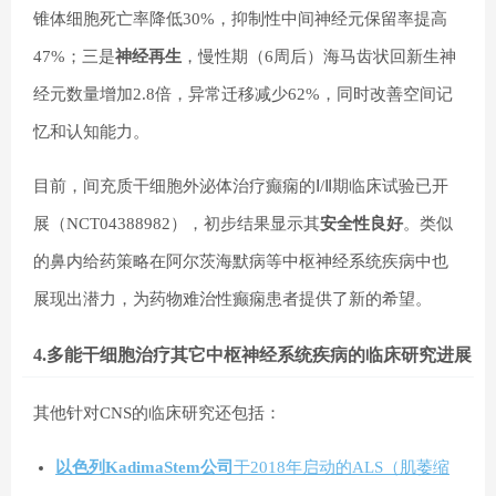
锥体细胞死亡率降低30%，抑制性中间神经元保留率提高
47%；三是
神经再生
，慢性期（6周后）海马齿状回新生神
经元数量增加2.8倍，异常迁移减少62%，同时改善空间记
忆和认知能力。
目前，间充质干细胞外泌体治疗癫痫的Ⅰ/Ⅱ期临床试验已开
展（NCT04388982），初步结果显示其
安全性良好
。类似
的鼻内给药策略在阿尔茨海默病等中枢神经系统疾病中也
展现出潜力，为药物难治性癫痫患者提供了新的希望。
4.多能干细胞治疗
其它中枢神经系统疾病的临床研究进展
其他针对CNS的临床研究还包括：
以色列KadimaStem公司
于2018年启动的ALS（肌萎缩