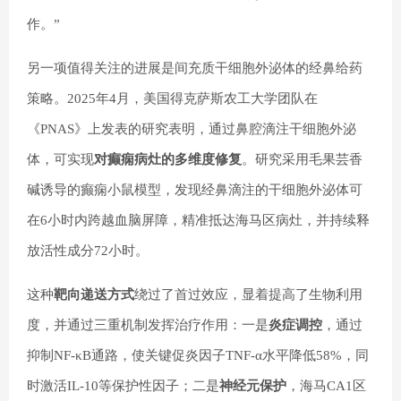
作。”
另一项值得关注的进展是间充质干细胞外泌体的经鼻给药
策略。2025年4月，美国得克萨斯农工大学团队在
《PNAS》上发表的研究表明，通过鼻腔滴注干细胞外泌
体，可实现
对癫痫病灶的多维度修复
。研究采用毛果芸香
碱诱导的癫痫小鼠模型，发现经鼻滴注的干细胞外泌体可
在6小时内跨越血脑屏障，精准抵达海马区病灶，并持续释
放活性成分72小时。
这种
靶向递送方式
绕过了首过效应，显着提高了生物利用
度，并通过三重机制发挥治疗作用：一是
炎症调控
，通过
抑制NF-κB通路，使关键促炎因子TNF-α水平降低58%，同
时激活IL-10等保护性因子；二是
神经元保护
，海马CA1区