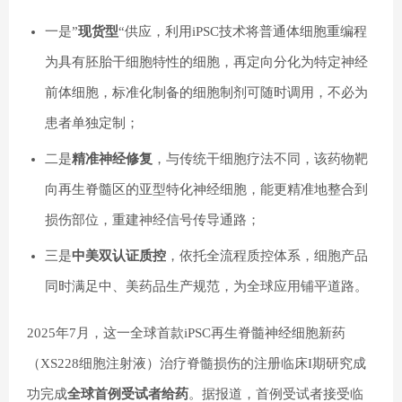
一是”
现货型
“供应，利用iPSC技术将普通体细胞重编程
为具有胚胎干细胞特性的细胞，再定向分化为特定神经
前体细胞，标准化制备的细胞制剂可随时调用，不必为
患者单独定制；
二是
精准神经修复
，与传统干细胞疗法不同，该药物靶
向再生脊髓区的亚型特化神经细胞，能更精准地整合到
损伤部位，重建神经信号传导通路；
三是
中美双认证质控
，依托全流程质控体系，细胞产品
同时满足中、美药品生产规范，为全球应用铺平道路。
2025年7月，这一全球首款iPSC再生脊髓神经细胞新药
（XS228细胞注射液）治疗脊髓损伤的注册临床I期研究成
功完成
全球首例受试者给药
。据报道，首例受试者接受临