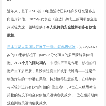
近年来，基于hPSCs的PD细胞治疗已从临床前研究逐步走
向临床评估。 2025年发表在《自然》杂志上的两项独立临
床试验为这一领域提供了
令人鼓舞的安全性和初步有效性
数据
。
日本京都大学团队开展了一项I/II期临床试验
，为7名50-69
岁的PD患者移植了由hiPSCs分化而来的多巴胺能前体细
胞。在
24个月的随访期内
，未报告严重副作用，移植的细
胞产生了多巴胺，且没有过度生长或形成肿瘤——这是干
细胞疗法的一种潜在风险。特别值得注意的是，在继续参
与试验并进行有效性评估的6位患者中，4位在未服用标准
药物的情况下帕金森病相关运动症状减少，5位在服药期间
观察到相关运动症状减少。