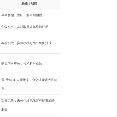
​胚胎干细胞​
早期胚胎（囊胚）的内细胞团
​​争议突出​​，其获取需破坏早期胚胎
​​存在挑战​​，异体移植可能引免疫排斥
研究历史更长，技术相对成熟
最“天然”的多能状态，分化潜能强大且稳
定。
​​致瘤风险​​：未分化细胞残留可能形成畸
胎瘤