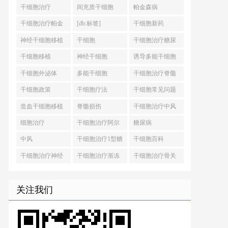
干细胞治疗
间充质干细胞
帕金森病
干细胞治疗帕金
[db:标签]
干细胞新药
森病
神经干细胞移植
干细胞
干细胞治疗糖尿
病
干细胞移植
神经干细胞
诱导多能干细胞
干细胞外泌体
多能干细胞
干细胞治疗脊髓
损伤
干细胞政策
干细胞疗法
干细胞常见问题
造血干细胞移植
脊髓损伤
干细胞治疗中风
细胞治疗
干细胞治疗阿尔
糖尿病
茨海默病
中风
干细胞治疗1型糖
干细胞百科
尿病
干细胞治疗神经
干细胞治疗渐冻
干细胞治疗骨关
退行性疾病
症
节炎
关注我们