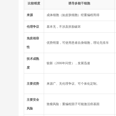
比较维度
​诱导多能干细胞​
​来源​
成体细胞（如皮肤细胞）经重编程而得
​伦理争议​
​​基本无​​，不涉及胚胎破坏
​免疫相容
​​优势明显​​，可使用患者自身细胞，理论无排斥
性​
​技术成熟
较新（2006年问世），发展迅速
度​
主要优势
来源广、无伦理争议、可个体化定制。
​主要安全
​​致瘤风险​​：重编程因子可能激活癌基因
风险​