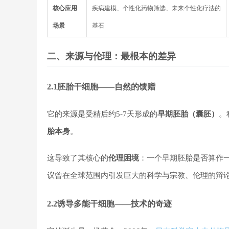
​核心应用
疾病建模、个性化药物筛选、未来个性化疗法的
场景​
基石
二、来源与伦理：最根本的差异
2.1胚胎干细胞——自然的馈赠
它的来源是受精后约5-7天形成的
早期胚胎（囊胚）
。
胎本身
。
这导致了其核心的
伦理困境
：一个早期胚胎是否算作
议曾在全球范围内引发巨大的科学与宗教、伦理的辩论，并
2.2诱导多能干细胞——技术的奇迹