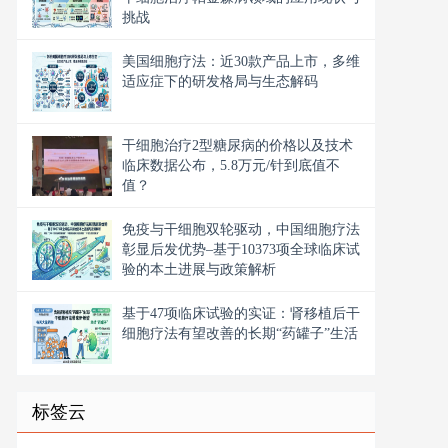
挑战
美国细胞疗法：近30款产品上市，多维
适应症下的研发格局与生态解码
干细胞治疗2型糖尿病的价格以及技术
临床数据公布，5.8万元/针到底值不
值？
免疫与干细胞双轮驱动，中国细胞疗法
彰显后发优势–基于10373项全球临床试
验的本土进展与政策解析
基于47项临床试验的实证：肾移植后干
细胞疗法有望改善的长期“药罐子”生活
标签云