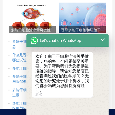
诱导多能干细胞治疗帕金
系统疾病的（3大）临床研
森病的疗效与挑战
究进展
多能干细胞治疗黄斑变性
诱导多能干细胞和胚胎干
及其他眼病的临床研究进
细胞有什么区别？从来
Let's chat on WhatsApp
展
源、伦理到临床应用的全
多能干细胞治疗效果如何？2025最新临床研究与真实案例汇
面对比
总
什么是诱导多能干细胞（iPSC），谁在资助iPSC，正在进行
欢迎！由于干细胞疗法关乎健
哪些试验？
康，您的每一个问题都至关重
要。为了帮助我们为您提供最
多能干细胞治疗全流程攻略：从准备到康复的4步详细指南
准确的指导，请告知您是否已
经咨询过我们的医学顾问？无
多能干细胞治疗需要多少钱？全面解答费用构成、影响因素
论您的研究处于哪个阶段，我
与医保覆盖情况
们都会竭诚为您解答所有疑
问。
多能干细胞治疗安全吗？全面解析其临床风险与最新安全性
21:40
进展​
多能干细胞有哪些类型？详解3种多能干细胞的主要类型的
区别与应用