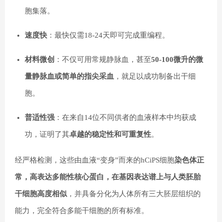
胞集落。
速度快
：最快仅需18-24天即可完成重编程。
材料微创
：不仅可用常规静脉血，甚至
50-100微升的微
量静脉血或简单的指尖采血
，就足以成功制备出干细
胞。
普适性强
：在来自14位不同供者的血液样本中均获成
功，证明了其
卓越的稳定性和可重复性
。
经严格检测，这些由血液“变身”而来的hCiPS细胞
染色体正
常，高表达多能性核心蛋白，在基因表达谱上与人类胚胎
干细胞高度相似
，并具备分化为人体所有三大胚层组织的
能力，完全符合多能干细胞的所有标准。